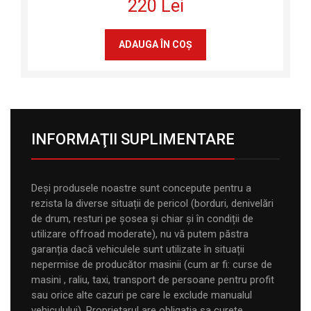
220 Lei
ADAUGA ÎN COŞ
INFORMAŢII SUPLIMENTARE
Deși produsele noastre sunt concepute pentru a
rezista la diverse situații de pericol (borduri, denivelări
de drum, resturi pe șosea și chiar și în condiții de
utilizare offroad moderate), nu vă putem păstra
garanția dacă vehiculele sunt utilizate în situații
nepermise de producător masinii (cum ar fi: curse de
masini , raliu, taxi, transport de persoane pentru profit
sau orice alte cazuri pe care le exclude manualul
vehiculului). Proprietarul are obligația sa curețe