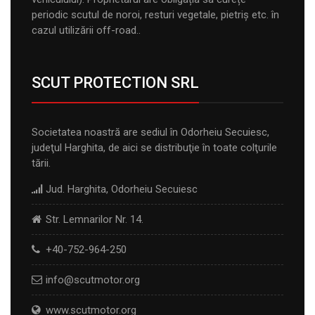
periodic scutul de noroi, resturi vegetale, pietriș etc. în
cazul utilizării off-road..
SCUT PROTECTION SRL
Societatea noastră are sediul în Odorheiu Secuiesc,
judeţul Harghita, de aici se distribuţie în toate colţurile
tării.
Jud. Harghita, Odorheiu Secuiesc
Str. Lemnarilor Nr. 14.
+40-752-964-250
info@scutmotor.org
www.scutmotor.org