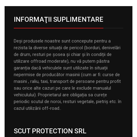
INFORMAŢII SUPLIMENTARE
Deși produsele noastre sunt concepute pentru a
rezista la diverse situații de pericol (borduri, denivelări
de drum, resturi pe șosea și chiar și în condiții de
utilizare offroad moderate), nu vă putem păstra
garanția dacă vehiculele sunt utilizate în situații
nepermise de producător masinii (cum ar fi: curse de
masini , raliu, taxi, transport de persoane pentru profit
sau orice alte cazuri pe care le exclude manualul
vehiculului). Proprietarul are obligația sa curețe
periodic scutul de noroi, resturi vegetale, pietriș etc. în
cazul utilizării off-road..
SCUT PROTECTION SRL