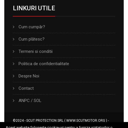
LINKURI UTILE
Cum cumpăr?
Cum plătesc?
Termeni si conditii
Politica de confidentialitate
Despre Noi
Contact
ANPC
/
SOL
©2024 - SCUT PROTECTION SRL ( WWW.SCUTMOTOR.ORG ) -
TOATE DREPTURILE REZERVATE.
Acest website foloseste cookie-uri pentru a furniza vizitatorilor o