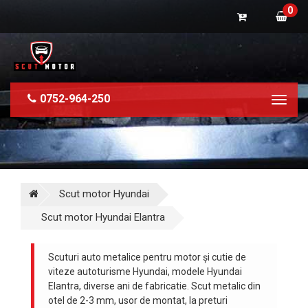
0
0752-964-250
Toggl
naviga
Scut motor Hyundai
Scut motor Hyundai Elantra
Scuturi auto metalice pentru motor și cutie de
viteze autoturisme Hyundai, modele Hyundai
Elantra, diverse ani de fabricatie. Scut metalic din
otel de 2-3 mm, usor de montat, la preturi