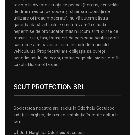
rezista la diverse situații de pericol (borduri, denivelări
de drum, resturi pe șosea și chiar și în condiții de
utilizare offroad moderate), nu vă putem păstra
garanția dacă vehiculele sunt utilizate în situații
nepermise de producător masinii (cum ar fi: curse de
masini , raliu, taxi, transport de persoane pentru profit
sau orice alte cazuri pe care le exclude manualul
vehiculului). Proprietarul are obligația sa curețe
periodic scutul de noroi, resturi vegetale, pietriș etc. în
cazul utilizării off-road..
SCUT PROTECTION SRL
Societatea noastră are sediul în Odorheiu Secuiesc,
judeţul Harghita, de aici se distribuţie în toate colţurile
tării.
Jud. Harghita, Odorheiu Secuiesc