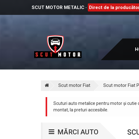
SCUT MOTOR METALIC
Direct de la producător
-
H
Scut motor Fiat
Scut motor Fiat 
Scuturi auto metalice pentru motor și cutie 
montat, la preturi accesibile.
MĂRCI AUTO
SC