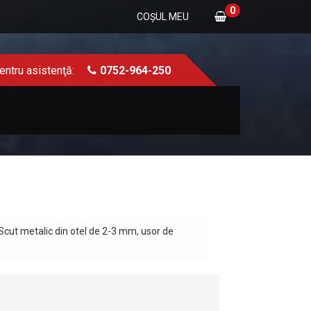
0
COŞUL MEU
entru asistenţă:
0752-964-250
 Scut metalic din otel de 2-3 mm, usor de