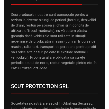
Deși produsele noastre sunt concepute pentru a
rezista la diverse situații de pericol (borduri, denivelări
de drum, resturi pe șosea și chiar și în condiții de
utilizare offroad moderate), nu vă putem păstra
garanția dacă vehiculele sunt utilizate în situații
nepermise de producător masinii (cum ar fi: curse de
masini , raliu, taxi, transport de persoane pentru profit
sau orice alte cazuri pe care le exclude manualul
vehiculului). Proprietarul are obligația sa curețe
periodic scutul de noroi, resturi vegetale, pietriș etc. în
cazul utilizării off-road..
SCUT PROTECTION SRL
Societatea noastră are sediul în Odorheiu Secuiesc,
judeţul Harghita, de aici se distribuţie în toate colţurile