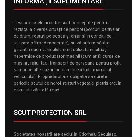
INFORMAŢII SUPLIMENTARE
Deși produsele noastre sunt concepute pentru a
rezista la diverse situații de pericol (borduri, denivelări
de drum, resturi pe șosea și chiar și în condiții de
utilizare offroad moderate), nu vă putem păstra
garanția dacă vehiculele sunt utilizate în situații
nepermise de producător masinii (cum ar fi: curse de
masini , raliu, taxi, transport de persoane pentru profit
sau orice alte cazuri pe care le exclude manualul
vehiculului). Proprietarul are obligația sa curețe
periodic scutul de noroi, resturi vegetale, pietriș etc. în
cazul utilizării off-road..
SCUT PROTECTION SRL
Societatea noastră are sediul în Odorheiu Secuiesc,