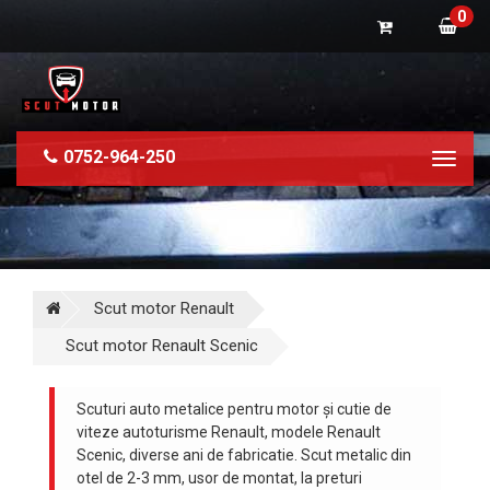
0
0752-964-250
Toggl
naviga
Scut motor Renault
Scut motor Renault Scenic
Scuturi auto metalice pentru motor și cutie de
viteze autoturisme Renault, modele Renault
Scenic, diverse ani de fabricatie. Scut metalic din
otel de 2-3 mm, usor de montat, la preturi