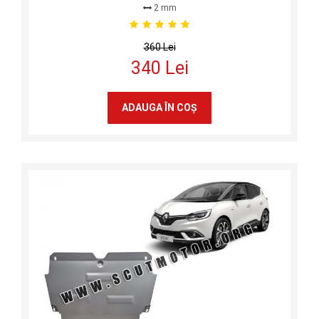
2 mm
360 Lei
340 Lei
ADAUGA ÎN COŞ