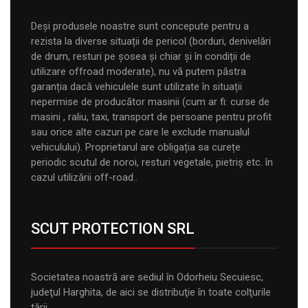
Deși produsele noastre sunt concepute pentru a
rezista la diverse situații de pericol (borduri, denivelări
de drum, resturi pe șosea și chiar și în condiții de
utilizare offroad moderate), nu vă putem păstra
garanția dacă vehiculele sunt utilizate în situații
nepermise de producător masinii (cum ar fi: curse de
masini , raliu, taxi, transport de persoane pentru profit
sau orice alte cazuri pe care le exclude manualul
vehiculului). Proprietarul are obligația sa curețe
periodic scutul de noroi, resturi vegetale, pietriș etc. în
cazul utilizării off-road..
SCUT PROTECTION SRL
Societatea noastră are sediul în Odorheiu Secuiesc,
judeţul Harghita, de aici se distribuţie în toate colţurile
tării.