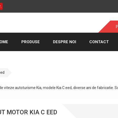
.
P
OME
PRODUSE
DESPRE NOI
CONTACT
eed
de viteze autoturisme Kia, modele Kia C eed, diverse ani de fabricatie. S
T MOTOR KIA C EED