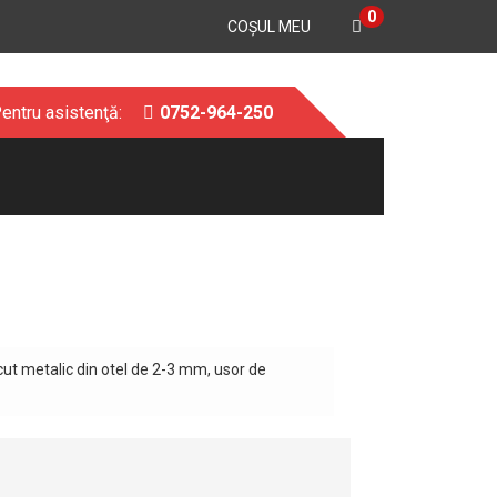
0
COŞUL MEU
entru asistenţă:
0752-964-250
cut metalic din otel de 2-3 mm, usor de