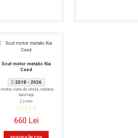
Scut motor metalic Kia
Ceed
2018 - 2026
motor, cutie de viteză, radiator,
bara față
2 mm
660 Lei
ADAUGA ÎN COŞ