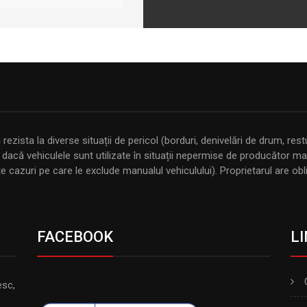
ista la diverse situații de pericol (borduri, denivelări de drum, resturi
că vehiculele sunt utilizate în situații nepermise de producător masini
 cazuri pe care le exclude manualul vehiculului). Proprietarul are obli
FACEBOOK
LI
esc,