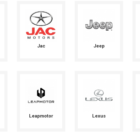
Jac
Jeep
Leapmotor
Lexus