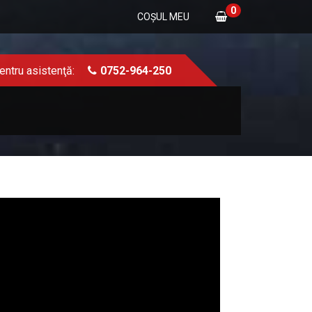
0
COŞUL MEU
entru asistenţă:
0752-964-250