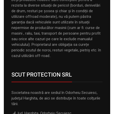
rezista la diverse situații de pericol (borduri, denivelări
de drum, resturi pe șosea și chiar și în condiții de
utilizare offroad moderate), nu vă putem păstra
garanția dacă vehiculele sunt utilizate în situații
nepermise de producător masinii (cum ar fi: curse de
masini , raliu, taxi, transport de persoane pentru profit
sau orice alte cazuri pe care le exclude manualul
vehiculului). Proprietarul are obligația sa curețe
periodic scutul de noroi, resturi vegetale, pietriș etc. în
cazul utilizării off-road..
SCUT PROTECTION SRL
Societatea noastră are sediul în Odorheiu Secuiesc,
judeţul Harghita, de aici se distribuţie în toate colţurile
tării.
Jud. Harghita, Odorheiu Secuiesc