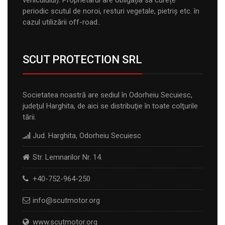
periodic scutul de noroi, resturi vegetale, pietriș etc. în
cazul utilizării off-road..
SCUT PROTECTION SRL
Societatea noastră are sediul în Odorheiu Secuiesc,
judeţul Harghita, de aici se distribuţie în toate colţurile
tării.
Jud. Harghita, Odorheiu Secuiesc
Str. Lemnarilor Nr. 14.
+40-752-964-250
info@scutmotor.org
www.scutmotor.org