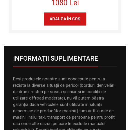
1080 Lei
ADAUGA ÎN COŞ
INFORMAŢII SUPLIMENTARE
Deși produsele noastre sunt concepute pentru a
rezista la diverse situații de pericol (borduri, denivelări
de drum, resturi pe șosea și chiar și în condiții de
utilizare offroad moderate), nu vă putem păstra
garanția dacă vehiculele sunt utilizate în situații
nepermise de producător masinii (cum ar fi: curse de
masini , raliu, taxi, transport de persoane pentru profit
sau orice alte cazuri pe care le exclude manualul
vehiculului). Proprietarul are obligația sa curețe