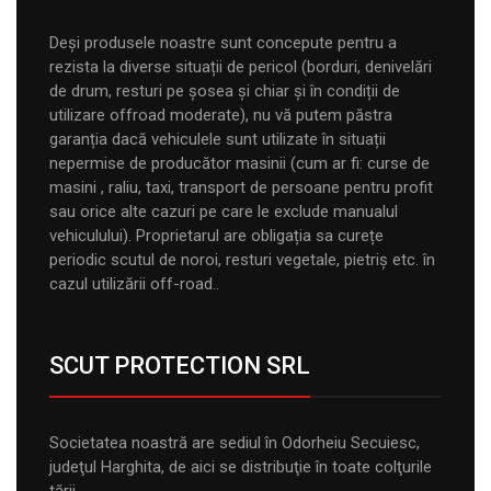
Deși produsele noastre sunt concepute pentru a
rezista la diverse situații de pericol (borduri, denivelări
de drum, resturi pe șosea și chiar și în condiții de
utilizare offroad moderate), nu vă putem păstra
garanția dacă vehiculele sunt utilizate în situații
nepermise de producător masinii (cum ar fi: curse de
masini , raliu, taxi, transport de persoane pentru profit
sau orice alte cazuri pe care le exclude manualul
vehiculului). Proprietarul are obligația sa curețe
periodic scutul de noroi, resturi vegetale, pietriș etc. în
cazul utilizării off-road..
SCUT PROTECTION SRL
Societatea noastră are sediul în Odorheiu Secuiesc,
judeţul Harghita, de aici se distribuţie în toate colţurile
tării.