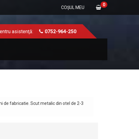
0
COŞUL MEU
entru asistenţă:
0752-964-250
de fabricatie. Scut metalic din otel de 2-3