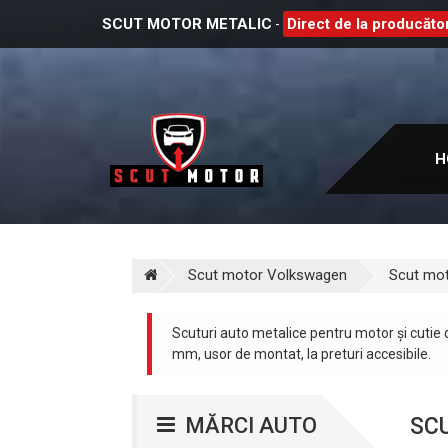
SCUT MOTOR METALIC
Direct de la producător
-
H
Scut motor Volkswagen
Scut mo
Scuturi auto metalice pentru motor și cutie
mm, usor de montat, la preturi accesibile.
MĂRCI AUTO
SC