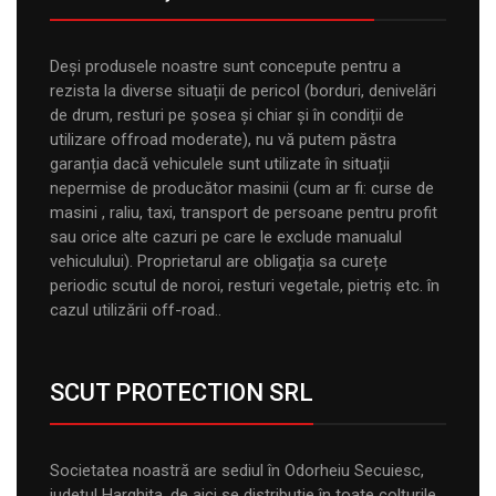
Deși produsele noastre sunt concepute pentru a
rezista la diverse situații de pericol (borduri, denivelări
de drum, resturi pe șosea și chiar și în condiții de
utilizare offroad moderate), nu vă putem păstra
garanția dacă vehiculele sunt utilizate în situații
nepermise de producător masinii (cum ar fi: curse de
masini , raliu, taxi, transport de persoane pentru profit
sau orice alte cazuri pe care le exclude manualul
vehiculului). Proprietarul are obligația sa curețe
periodic scutul de noroi, resturi vegetale, pietriș etc. în
cazul utilizării off-road..
SCUT PROTECTION SRL
Societatea noastră are sediul în Odorheiu Secuiesc,
judeţul Harghita, de aici se distribuţie în toate colţurile