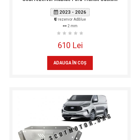
2023 - 2026
rezervor AdBlue
2 mm
610 Lei
ADAUGA ÎN COŞ