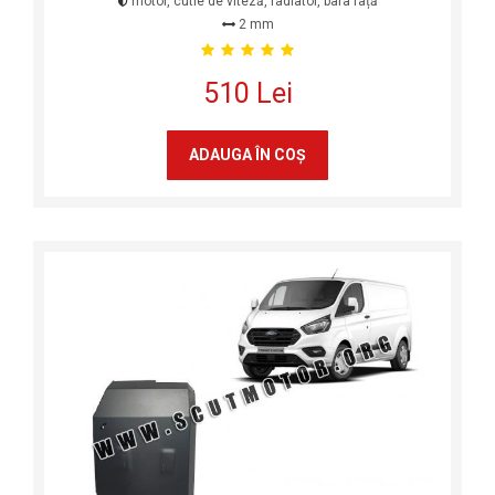
motor, cutie de viteză, radiator, bara față
2 mm
510 Lei
ADAUGA ÎN COŞ