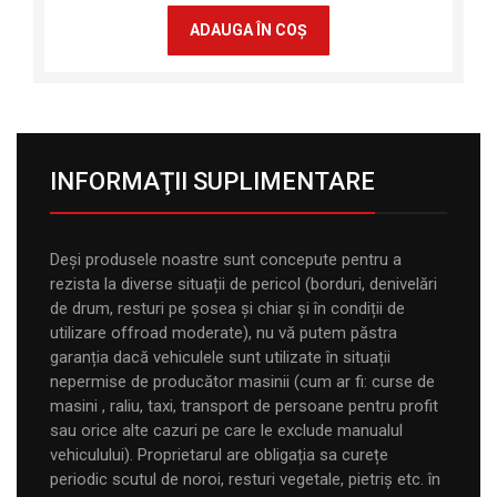
ADAUGA ÎN COŞ
INFORMAŢII SUPLIMENTARE
Deși produsele noastre sunt concepute pentru a
rezista la diverse situații de pericol (borduri, denivelări
de drum, resturi pe șosea și chiar și în condiții de
utilizare offroad moderate), nu vă putem păstra
garanția dacă vehiculele sunt utilizate în situații
nepermise de producător masinii (cum ar fi: curse de
masini , raliu, taxi, transport de persoane pentru profit
sau orice alte cazuri pe care le exclude manualul
vehiculului). Proprietarul are obligația sa curețe
periodic scutul de noroi, resturi vegetale, pietriș etc. în