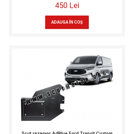
450 Lei
ADAUGA ÎN COŞ
Scut rezervor AdBlue Ford Transit Custom