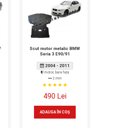
W
Scut motor metalic BMW
Seria 3 E90/91
2004 - 2011
motor, bara față
2 mm
490 Lei
ADAUGA ÎN COŞ