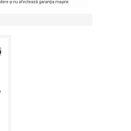
ndere şi nu afectează garanţia maşinii.
W