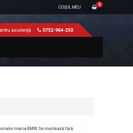
0
COŞUL MEU
entru asistenţă:
0752-964-250
turismelor marca BMW. Se montează fără