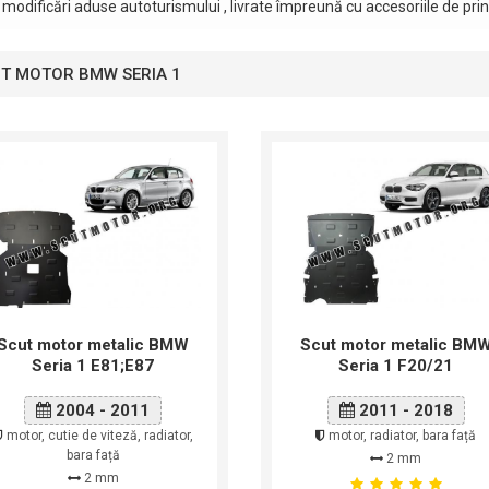
modificări aduse autoturismului , livrate împreună cu accesoriile de pri
T MOTOR BMW SERIA 1
Scut motor metalic BMW
Scut motor metalic BM
Seria 1 E81;E87
Seria 1 F20/21
2004 - 2011
2011 - 2018
motor, cutie de viteză, radiator,
motor, radiator, bara față
bara față
2 mm
2 mm