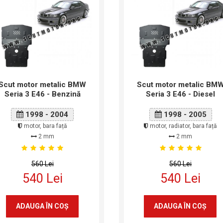
Scut motor metalic BMW
Scut motor metalic BM
Seria 3 E46 - Benzină
Seria 3 E46 - Diesel
1998 - 2004
1998 - 2005
motor, bara față
motor, radiator, bara față
2 mm
2 mm
560 Lei
560 Lei
540 Lei
540 Lei
ADAUGA ÎN COŞ
ADAUGA ÎN COŞ