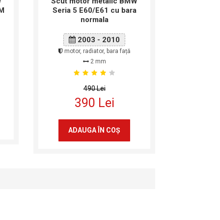
W
Scut motor metalic BMW
 M
Seria 5 E60/E61 cu bara
normala
2003 - 2010
motor, radiator, bara față
2 mm
490 Lei
390 Lei
ADAUGA ÎN COŞ