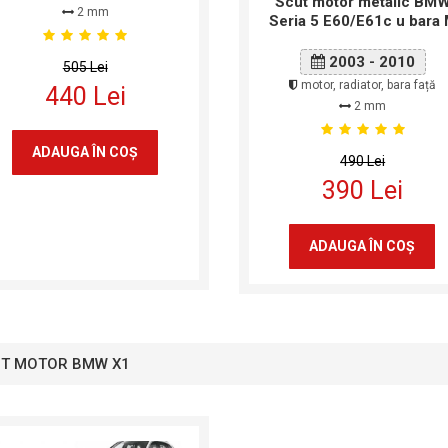
Scut motor metalic BM
2 mm
Seria 5 E60/E61c u bara
2003 - 2010
505 Lei
motor, radiator, bara față
440 Lei
2 mm
ADAUGA ÎN COŞ
490 Lei
390 Lei
ADAUGA ÎN COŞ
T MOTOR BMW X1